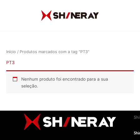
Ir
para
o
conteúdo
Início
/ Produtos marcados com a tag “PT3”
PT3
Nenhum produto foi encontrado para a sua
seleção.
Sh
Shi